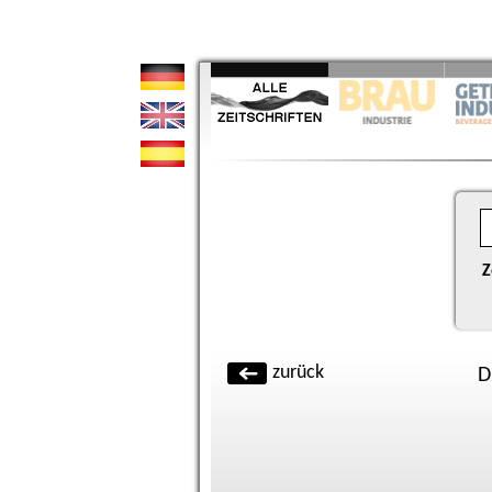
Z
zurück
D