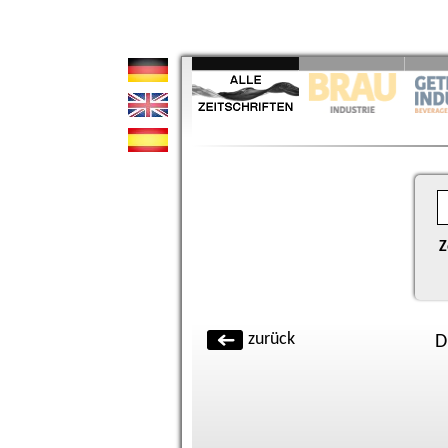
Z
zurück
D