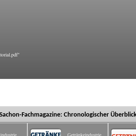
orial.pdf"
Sachon-Fachmagazine: Chronologischer Überblic
industrie
Getränkeindustrie