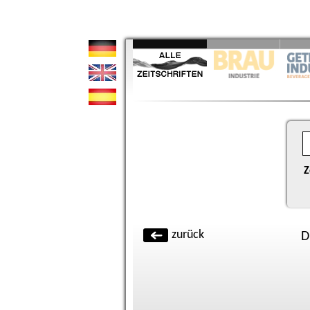
Z
zurück
D