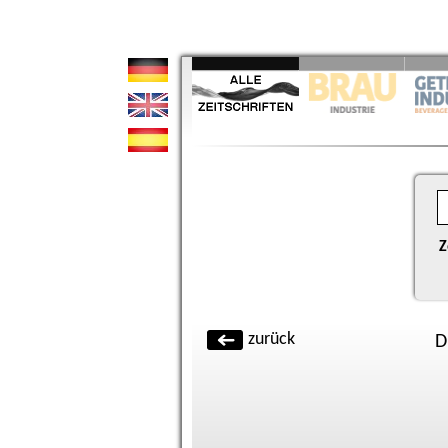
Z
zurück
D