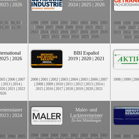
2025
|
2026
2024
|
2025
|
2026
05_01
|
06_01
|
1998
|
1999
|
2000
|
2001
|
2002
|
2003
|
2004
|
2005
1998
|
1999
|
200
11_01
|
12_01
|
2006
|
2007
|
2008
|
2009
|
2010
|
2011
|
2012
|
|
2006
|
2007
|
2013
|
2014
|
2015
|
2016
|
2017
|
2018
|
2019
|
2020
2013
|
2014
|
201
|
2021
|
2022
|
2023
|
2024
|
2025
|
2026
|
2021
|
20
ternational
BBI Español
2025
|
2026
2019
|
2020
|
2021
005
|
2006
|
2007
2000
|
2001
|
2002
|
2003
|
2004
|
2005
|
2006
|
2007
1998
|
1999
|
200
2
|
2013
|
2014
|
|
2008
|
2009
|
2010
|
2011
|
2012
|
2013
|
2014
|
020
|
2021
|
2022
2015
|
2016
|
2017
|
2018
|
2019
|
2020
|
2021
2026
emensianer
Maler- und
2023
|
2024
Lackierermeister
Zu den Mitteilungen
1998
|
1999
|
2000
|
2001
|
2002
|
2003
|
2004
|
2005
003
|
2004
|
2005
2000
|
2001
|
200