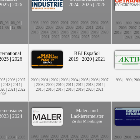
2025
|
2026
2024
|
2025
|
2026
05_06
|
06_06
|
1998
|
1999
|
2000
|
2001
|
2002
|
2003
|
2004
|
2005
1998
|
1999
|
200
11_06
|
12_06
|
2006
|
2007
|
2008
|
2009
|
2010
|
2011
|
2012
|
|
2006
|
2007
|
2013
|
2014
|
2015
|
2016
|
2017
|
2018
|
2019
|
2020
2013
|
2014
|
201
|
2021
|
2022
|
2023
|
2024
|
2025
|
2026
|
2021
|
20
ternational
BBI Español
2025
|
2026
2019
|
2020
|
2021
005
|
2006
|
2007
2000
|
2001
|
2002
|
2003
|
2004
|
2005
|
2006
|
2007
1998
|
1999
|
200
2
|
2013
|
2014
|
|
2008
|
2009
|
2010
|
2011
|
2012
|
2013
|
2014
|
020
|
2021
|
2022
2015
|
2016
|
2017
|
2018
|
2019
|
2020
|
2021
2026
emensianer
Maler- und
2023
|
2024
Lackierermeister
Zu den Mitteilungen
1998
|
1999
|
2000
|
2001
|
2002
|
2003
|
2004
|
2005
003
|
2004
|
2005
2000
|
2001
|
200