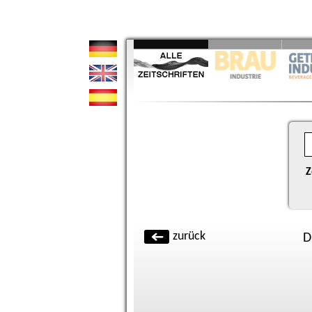
Z
zurück
D