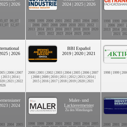
2025
|
2026
2024
|
2025
|
2026
05_07
|
06_07
|
1998
|
1999
|
2000
|
2001
|
2002
|
2003
|
2004
|
2005
1998
|
1999
|
200
11_07
|
12_07
|
2006
|
2007
|
2008
|
2009
|
2010
|
2011
|
2012
|
|
2006
|
2007
|
2013
|
2014
|
2015
|
2016
|
2017
|
2018
|
2019
|
2020
2013
|
2014
|
201
|
2021
|
2022
|
2023
|
2024
|
2025
|
2026
|
2021
|
20
ternational
BBI Español
2025
|
2026
2019
|
2020
|
2021
005
|
2006
|
2007
2000
|
2001
|
2002
|
2003
|
2004
|
2005
|
2006
|
2007
1998
|
1999
|
200
2
|
2013
|
2014
|
|
2008
|
2009
|
2010
|
2011
|
2012
|
2013
|
2014
|
020
|
2021
|
2022
2015
|
2016
|
2017
|
2018
|
2019
|
2020
|
2021
2026
emensianer
Maler- und
2023
|
2024
Lackierermeister
Zu den Mitteilungen
1998
|
1999
|
2000
|
2001
|
2002
|
2003
|
2004
|
2005
003
|
2004
|
2005
2000
|
2001
|
200