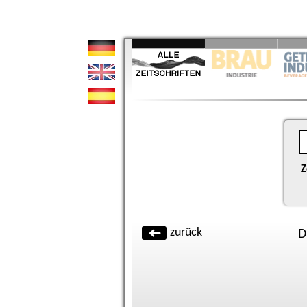
Z
zurück
D