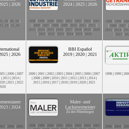
2025
|
2026
2024
|
2025
|
2026
05_10
|
06_10
|
1998
|
1999
|
2000
|
2001
|
2002
|
2003
|
2004
|
2005
1998
|
1999
|
200
11_10
|
12_10
|
2006
|
2007
|
2008
|
2009
|
2010
|
2011
|
2012
|
|
2006
|
2007
|
2013
|
2014
|
2015
|
2016
|
2017
|
2018
|
2019
|
2020
2013
|
2014
|
201
|
2021
|
2022
|
2023
|
2024
|
2025
|
2026
|
2021
|
20
ternational
BBI Español
2025
|
2026
2019
|
2020
|
2021
005
|
2006
|
2007
2000
|
2001
|
2002
|
2003
|
2004
|
2005
|
2006
|
2007
1998
|
1999
|
200
2
|
2013
|
2014
|
|
2008
|
2009
|
2010
|
2011
|
2012
|
2013
|
2014
|
020
|
2021
|
2022
2015
|
2016
|
2017
|
2018
|
2019
|
2020
|
2021
2026
emensianer
Maler- und
2023
|
2024
Lackierermeister
Zu den Mitteilungen
1998
|
1999
|
2000
|
2001
|
2002
|
2003
|
2004
|
2005
003
|
2004
|
2005
2000
|
2001
|
200