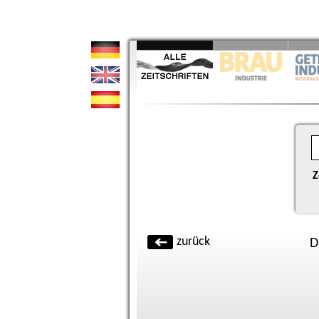
Z
zurück
D