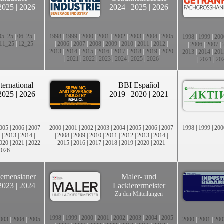
2025
|
2026
2024
|
2025
|
2026
05_25
|
06_25
|
1998
|
1999
|
2000
|
2001
|
2002
|
2003
|
2004
|
2005
1998
|
1999
|
200
11_25
|
12_25
|
2006
|
2007
|
2008
|
2009
|
2010
|
2011
|
2012
|
|
2006
|
2007
|
2013
|
2014
|
2015
|
2016
|
2017
|
2018
|
2019
|
2020
2013
|
2014
|
201
|
2021
|
2022
|
2023
|
2024
|
2025
|
2026
|
2021
|
20
ternational
BBI Español
2025
|
2026
2019
|
2020
|
2021
005
|
2006
|
2007
2000
|
2001
|
2002
|
2003
|
2004
|
2005
|
2006
|
2007
1998
|
1999
|
200
2
|
2013
|
2014
|
|
2008
|
2009
|
2010
|
2011
|
2012
|
2013
|
2014
|
020
|
2021
|
2022
2015
|
2016
|
2017
|
2018
|
2019
|
2020
|
2021
2026
emensianer
Maler- und
2023
|
2024
Lackierermeister
Zu den Mitteilungen
1998
|
1999
|
2000
|
2001
|
2002
|
2003
|
2004
|
2005
003
|
2004
|
2005
2000
|
2001
|
200