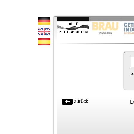
Z
zurück
D