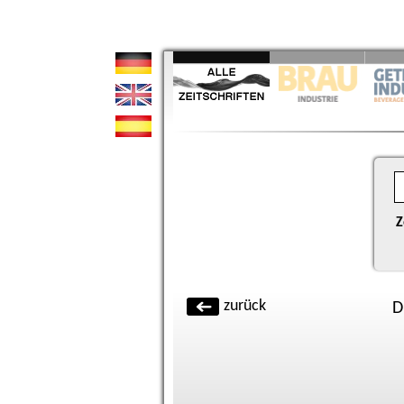
Z
zurück
D