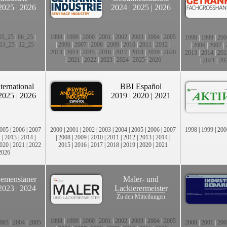
2025
|
2026
2024
|
2025
|
2026
05_25
|
06_25
|
1998
|
1999
|
2000
|
2001
|
2002
|
2003
|
2004
|
2005
1998
|
1999
|
200
11_25
|
12_25
|
2006
|
2007
|
2008
|
2009
|
2010
|
2011
|
2012
|
|
2006
|
2007
|
2013
|
2014
|
2015
|
2016
|
2017
|
2018
|
2019
|
2020
2013
|
2014
|
201
|
2021
|
2022
|
2023
|
2024
|
2025
|
2026
|
2021
|
20
ternational
BBI Español
2025
|
2026
2019
|
2020
|
2021
005
|
2006
|
2007
2000
|
2001
|
2002
|
2003
|
2004
|
2005
|
2006
|
2007
1998
|
1999
|
200
2
|
2013
|
2014
|
|
2008
|
2009
|
2010
|
2011
|
2012
|
2013
|
2014
|
020
|
2021
|
2022
2015
|
2016
|
2017
|
2018
|
2019
|
2020
|
2021
2026
emensianer
Maler- und
2023
|
2024
Lackierermeister
Zu den Mitteilungen
1998
|
1999
|
2000
|
2001
|
2002
|
2003
|
2004
|
2005
003
|
2004
|
2005
2000
|
2001
|
200