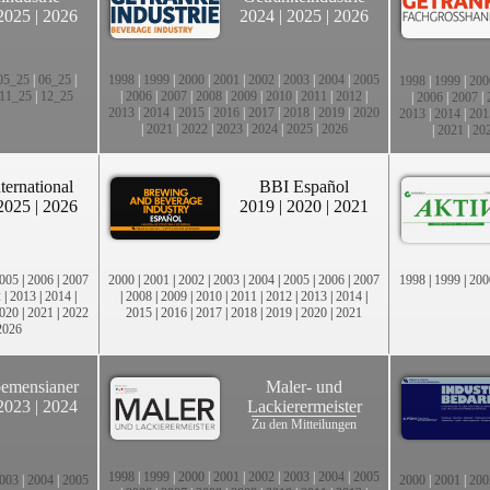
2025
|
2026
2024
|
2025
|
2026
05_25
|
06_25
|
1998
|
1999
|
2000
|
2001
|
2002
|
2003
|
2004
|
2005
1998
|
1999
|
200
11_25
|
12_25
|
2006
|
2007
|
2008
|
2009
|
2010
|
2011
|
2012
|
|
2006
|
2007
|
2013
|
2014
|
2015
|
2016
|
2017
|
2018
|
2019
|
2020
2013
|
2014
|
201
|
2021
|
2022
|
2023
|
2024
|
2025
|
2026
|
2021
|
20
ternational
BBI Español
2025
|
2026
2019
|
2020
|
2021
005
|
2006
|
2007
2000
|
2001
|
2002
|
2003
|
2004
|
2005
|
2006
|
2007
1998
|
1999
|
200
2
|
2013
|
2014
|
|
2008
|
2009
|
2010
|
2011
|
2012
|
2013
|
2014
|
020
|
2021
|
2022
2015
|
2016
|
2017
|
2018
|
2019
|
2020
|
2021
2026
emensianer
Maler- und
2023
|
2024
Lackierermeister
Zu den Mitteilungen
1998
|
1999
|
2000
|
2001
|
2002
|
2003
|
2004
|
2005
003
|
2004
|
2005
2000
|
2001
|
200