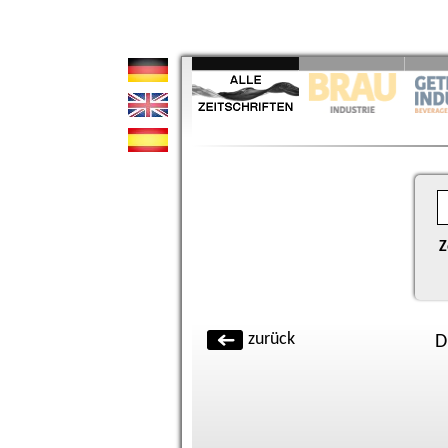
Z
zurück
D