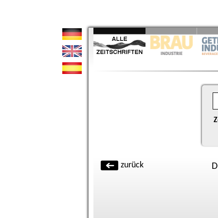
Z
zurück
D