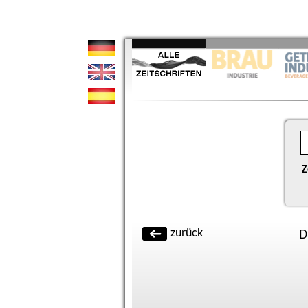
Z
zurück
D