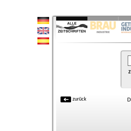
Z
zurück
D