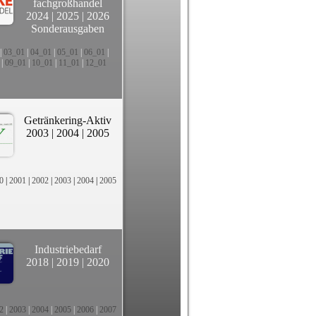
fachgroßhandel
2024
|
2025
|
2026
Sonderausgaben
|
03_01
|
04_01
|
05_01
|
06_01
|
|
09_01
|
10_01
|
11_01
|
12_01
Getränkering-Aktiv
2003
|
2004
|
2005
0
|
2001
|
2002
|
2003
|
2004
|
2005
Industriebedarf
2018
|
2019
|
2020
2
|
2003
|
2004
|
2005
|
2006
|
2007