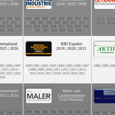
2025
|
2026
2024
|
2025
|
2026
003
|
2004
|
2005
1998
|
1999
|
2000
|
2001
|
2002
|
2003
|
2004
|
2005
01_01
|
02_01
0
|
2011
|
2012
|
|
2006
|
2007
|
2008
|
2009
|
2010
|
2011
|
2012
|
07_01
|
08_01
018
|
2019
|
2020
2013
|
2014
|
2015
|
2016
|
2017
|
2018
|
2019
|
2020
2025
|
2026
|
2021
|
2022
|
2023
|
2024
|
2025
|
2026
ternational
BBI Español
2025
|
2026
2019
|
2020
|
2021
005
|
2006
|
2007
2000
|
2001
|
2002
|
2003
|
2004
|
2005
|
2006
|
2007
1998
|
1999
|
200
2
|
2013
|
2014
|
|
2008
|
2009
|
2010
|
2011
|
2012
|
2013
|
2014
|
020
|
2021
|
2022
2015
|
2016
|
2017
|
2018
|
2019
|
2020
|
2021
2026
emensianer
Maler- und
2023
|
2024
Lackierermeister
Zu den Mitteilungen
1998
|
1999
|
2000
|
2001
|
2002
|
2003
|
2004
|
2005
003
|
2004
|
2005
2000
|
2001
|
200