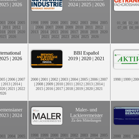
2025
|
2026
2024
|
2025
|
2026
003
|
2004
|
2005
1998
|
1999
|
2000
|
2001
|
2002
|
2003
|
2004
|
2005
01_08
|
02_08
0
|
2011
|
2012
|
|
2006
|
2007
|
2008
|
2009
|
2010
|
2011
|
2012
|
07_08
|
08_08
018
|
2019
|
2020
2013
|
2014
|
2015
|
2016
|
2017
|
2018
|
2019
|
2020
2025
|
2026
|
2021
|
2022
|
2023
|
2024
|
2025
|
2026
ternational
BBI Español
2025
|
2026
2019
|
2020
|
2021
005
|
2006
|
2007
2000
|
2001
|
2002
|
2003
|
2004
|
2005
|
2006
|
2007
1998
|
1999
|
200
2
|
2013
|
2014
|
|
2008
|
2009
|
2010
|
2011
|
2012
|
2013
|
2014
|
020
|
2021
|
2022
2015
|
2016
|
2017
|
2018
|
2019
|
2020
|
2021
2026
emensianer
Maler- und
2023
|
2024
Lackierermeister
Zu den Mitteilungen
1998
|
1999
|
2000
|
2001
|
2002
|
2003
|
2004
|
2005
003
|
2004
|
2005
2000
|
2001
|
200