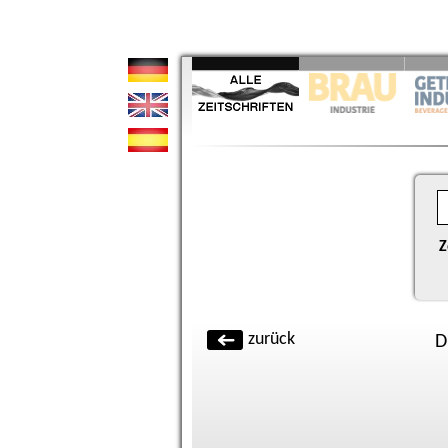
Z
zurück
D