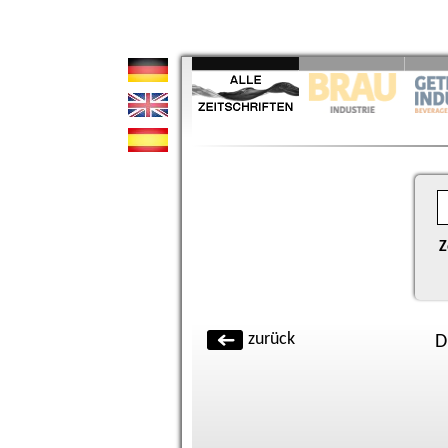
Z
zurück
D