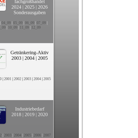
fachgroßhandel
2024
|
2025
|
2026
Sonderausgaben
|
04_09
|
05_09
|
06_09
|
07_09
|
_09
|
10_09
|
11_09
|
12_09
Getränkering-Aktiv
2003
|
2004
|
2005
0
|
2001
|
2002
|
2003
|
2004
|
2005
Industriebedarf
2018
|
2019
|
2020
2
|
2003
|
2004
|
2005
|
2006
|
2007