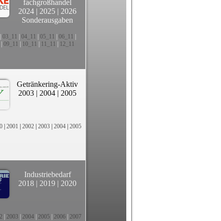
fachgroßhandel
2024
|
2025
|
2026
Sonderausgaben
|
03_11
|
04_11
|
05_11
|
06_11
|
|
09_11
|
10_11
|
11_11
|
12_11
Getränkering-Aktiv
2003
|
2004
|
2005
0
|
2001
|
2002
|
2003
|
2004
|
2005
Industriebedarf
2018
|
2019
|
2020
2
|
2003
|
2004
|
2005
|
2006
|
2007