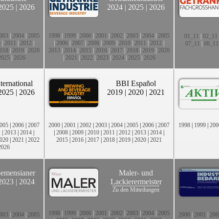
2025
|
2026
2024
|
2025
|
2026
003
|
2004
|
2005
1998
|
1999
|
2000
|
2001
|
2002
|
2003
|
2004
|
2005
01_11
|
02_11
0
|
2011
|
2012
|
|
2006
|
2007
|
2008
|
2009
|
2010
|
2011
|
2012
|
07_11
|
08_11
018
|
2019
|
2020
2013
|
2014
|
2015
|
2016
|
2017
|
2018
|
2019
|
2020
2025
|
2026
|
2021
|
2022
|
2023
|
2024
|
2025
|
2026
ternational
BBI Español
2025
|
2026
2019
|
2020
|
2021
005
|
2006
|
2007
2000
|
2001
|
2002
|
2003
|
2004
|
2005
|
2006
|
2007
1998
|
1999
|
200
2
|
2013
|
2014
|
|
2008
|
2009
|
2010
|
2011
|
2012
|
2013
|
2014
|
020
|
2021
|
2022
2015
|
2016
|
2017
|
2018
|
2019
|
2020
|
2021
2026
emensianer
Maler- und
2023
|
2024
Lackierermeister
Zu den Mitteilungen
1998
|
1999
|
2000
|
2001
|
2002
|
2003
|
2004
|
2005
003
|
2004
|
2005
2000
|
2001
|
200