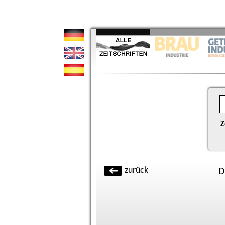
Z
zurück
D