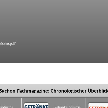
lseite.pdf"
Sachon-Fachmagazine: Chronologischer Überblic
industrie
Getränkeindustrie