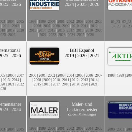
2025
|
2026
2024
|
2025
|
2026
003
|
2004
|
2005
1998
|
1999
|
2000
|
2001
|
2002
|
2003
|
2004
|
2005
01_23
|
02_23
0
|
2011
|
2012
|
|
2006
|
2007
|
2008
|
2009
|
2010
|
2011
|
2012
|
07_23
|
08_23
018
|
2019
|
2020
2013
|
2014
|
2015
|
2016
|
2017
|
2018
|
2019
|
2020
2025
|
2026
|
2021
|
2022
|
2023
|
2024
|
2025
|
2026
ternational
BBI Español
2025
|
2026
2019
|
2020
|
2021
005
|
2006
|
2007
2000
|
2001
|
2002
|
2003
|
2004
|
2005
|
2006
|
2007
1998
|
1999
|
200
2
|
2013
|
2014
|
|
2008
|
2009
|
2010
|
2011
|
2012
|
2013
|
2014
|
020
|
2021
|
2022
2015
|
2016
|
2017
|
2018
|
2019
|
2020
|
2021
2026
emensianer
Maler- und
2023
|
2024
Lackierermeister
Zu den Mitteilungen
1998
|
1999
|
2000
|
2001
|
2002
|
2003
|
2004
|
2005
003
|
2004
|
2005
2000
|
2001
|
200