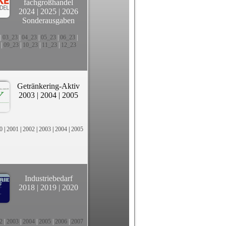
fachgroßhandel
2024
|
2025
|
2026
Sonderausgaben
|
03_23
|
04_23
|
05_23
|
06_23
|
|
09_23
|
10_23
|
11_23
|
12_23
Getränkering-Aktiv
2003
|
2004
|
2005
0
|
2001
|
2002
|
2003
|
2004
|
2005
Industriebedarf
2018
|
2019
|
2020
2
|
2003
|
2004
|
2005
|
2006
|
2007