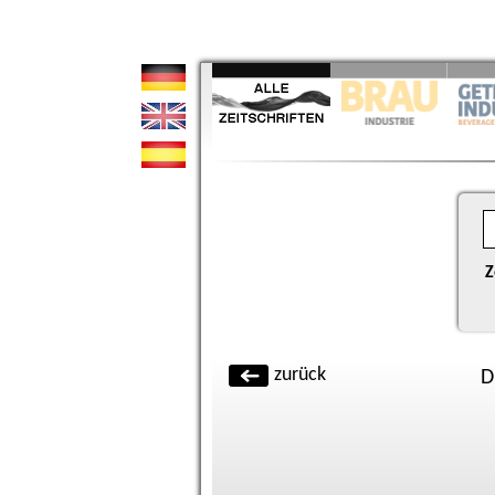
Z
zurück
D