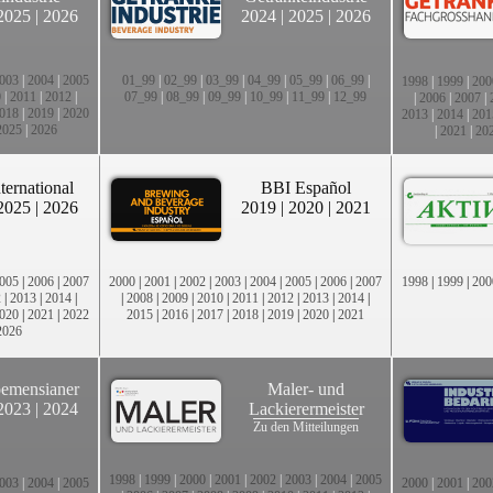
2025
|
2026
2024
|
2025
|
2026
003
|
2004
|
2005
01_99
|
02_99
|
03_99
|
04_99
|
05_99
|
06_99
|
1998
|
1999
|
200
0
|
2011
|
2012
|
07_99
|
08_99
|
09_99
|
10_99
|
11_99
|
12_99
|
2006
|
2007
|
018
|
2019
|
2020
2013
|
2014
|
201
2025
|
2026
|
2021
|
20
ternational
BBI Español
2025
|
2026
2019
|
2020
|
2021
005
|
2006
|
2007
2000
|
2001
|
2002
|
2003
|
2004
|
2005
|
2006
|
2007
1998
|
1999
|
200
2
|
2013
|
2014
|
|
2008
|
2009
|
2010
|
2011
|
2012
|
2013
|
2014
|
020
|
2021
|
2022
2015
|
2016
|
2017
|
2018
|
2019
|
2020
|
2021
2026
emensianer
Maler- und
2023
|
2024
Lackierermeister
Zu den Mitteilungen
1998
|
1999
|
2000
|
2001
|
2002
|
2003
|
2004
|
2005
003
|
2004
|
2005
2000
|
2001
|
200