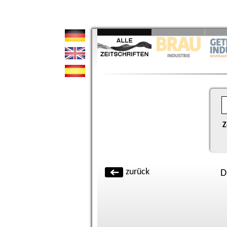
Z
zurück
D