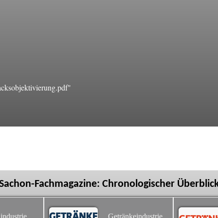
ksobjektivierung.pdf"
Sachon-Fachmagazine: Chronologischer Überblic
industrie
Getränkeindustrie