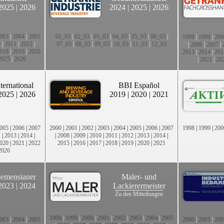
2025
|
2026
2024
|
2025
|
2026
003
|
2004
|
2005
01_03
|
02_03
|
03_03
|
04_03
|
05_03
|
06_03
|
1998
|
1999
|
200
0
|
2011
|
2012
|
07_03
|
08_03
|
09_03
|
10_03
|
11_03
|
12_03
|
2006
|
2007
|
018
|
2019
|
2020
2013
|
2014
|
201
2025
|
2026
|
2021
|
20
ternational
BBI Español
2025
|
2026
2019
|
2020
|
2021
005
|
2006
|
2007
2000
|
2001
|
2002
|
2003
|
2004
|
2005
|
2006
|
2007
1998
|
1999
|
200
2
|
2013
|
2014
|
|
2008
|
2009
|
2010
|
2011
|
2012
|
2013
|
2014
|
020
|
2021
|
2022
2015
|
2016
|
2017
|
2018
|
2019
|
2020
|
2021
2026
emensianer
Maler- und
2023
|
2024
Lackierermeister
Zu den Mitteilungen
1998
|
1999
|
2000
|
2001
|
2002
|
2003
|
2004
|
2005
003
|
2004
|
2005
2000
|
2001
|
200