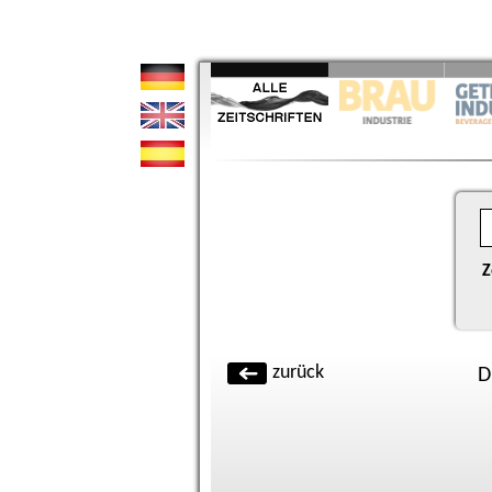
Z
zurück
D