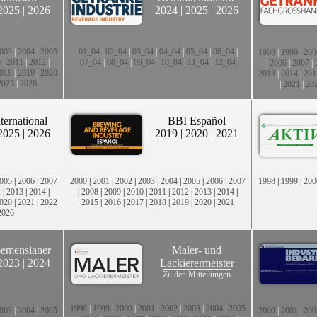
2025
|
2026
2024
|
2025
|
2026
003
|
2004
|
2005
01_04
|
02_04
|
03_04
|
04_04
|
05_04
|
06_04
|
1998
|
1999
|
200
0
|
2011
|
2012
|
07_04
|
08_04
|
09_04
|
10_04
|
11_04
|
12_04
|
2006
|
2007
|
018
|
2019
|
2020
2013
|
2014
|
201
2025
|
2026
|
2021
|
20
ternational
BBI Español
2025
|
2026
2019
|
2020
|
2021
005
|
2006
|
2007
2000
|
2001
|
2002
|
2003
|
2004
|
2005
|
2006
|
2007
1998
|
1999
|
200
2
|
2013
|
2014
|
|
2008
|
2009
|
2010
|
2011
|
2012
|
2013
|
2014
|
020
|
2021
|
2022
2015
|
2016
|
2017
|
2018
|
2019
|
2020
|
2021
2026
emensianer
Maler- und
2023
|
2024
Lackierermeister
Zu den Mitteilungen
1998
|
1999
|
2000
|
2001
|
2002
|
2003
|
2004
|
2005
003
|
2004
|
2005
2000
|
2001
|
200