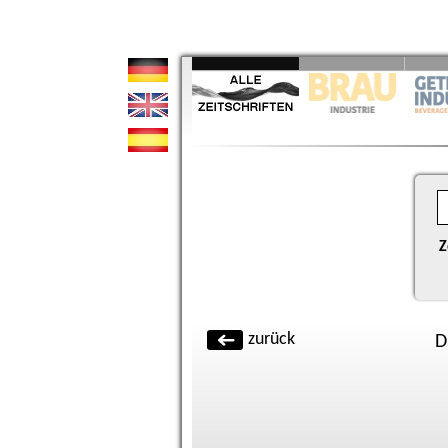
Z
zurück
D