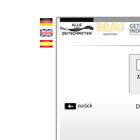
Z
zurück
D