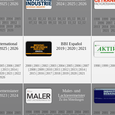
2025
|
2026
2024
|
2025
|
2026
003
|
2004
|
2005
01_12
|
02_12
|
03_12
|
04_12
|
05_12
|
06_12
|
1998
|
1999
|
200
0
|
2011
|
2012
|
07_12
|
08_12
|
09_12
|
10_12
|
11_12
|
12_12
|
2006
|
2007
|
018
|
2019
|
2020
2013
|
2014
|
201
2025
|
2026
|
2021
|
20
ternational
BBI Español
2025
|
2026
2019
|
2020
|
2021
005
|
2006
|
2007
2000
|
2001
|
2002
|
2003
|
2004
|
2005
|
2006
|
2007
1998
|
1999
|
200
2
|
2013
|
2014
|
|
2008
|
2009
|
2010
|
2011
|
2012
|
2013
|
2014
|
020
|
2021
|
2022
2015
|
2016
|
2017
|
2018
|
2019
|
2020
|
2021
2026
emensianer
Maler- und
2023
|
2024
Lackierermeister
Zu den Mitteilungen
1998
|
1999
|
2000
|
2001
|
2002
|
2003
|
2004
|
2005
003
|
2004
|
2005
2000
|
2001
|
200