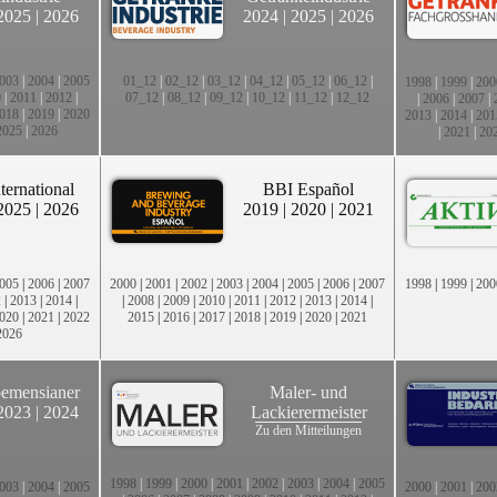
2025
|
2026
2024
|
2025
|
2026
003
|
2004
|
2005
01_12
|
02_12
|
03_12
|
04_12
|
05_12
|
06_12
|
1998
|
1999
|
200
0
|
2011
|
2012
|
07_12
|
08_12
|
09_12
|
10_12
|
11_12
|
12_12
|
2006
|
2007
|
018
|
2019
|
2020
2013
|
2014
|
201
2025
|
2026
|
2021
|
20
ternational
BBI Español
2025
|
2026
2019
|
2020
|
2021
005
|
2006
|
2007
2000
|
2001
|
2002
|
2003
|
2004
|
2005
|
2006
|
2007
1998
|
1999
|
200
2
|
2013
|
2014
|
|
2008
|
2009
|
2010
|
2011
|
2012
|
2013
|
2014
|
020
|
2021
|
2022
2015
|
2016
|
2017
|
2018
|
2019
|
2020
|
2021
2026
emensianer
Maler- und
2023
|
2024
Lackierermeister
Zu den Mitteilungen
1998
|
1999
|
2000
|
2001
|
2002
|
2003
|
2004
|
2005
003
|
2004
|
2005
2000
|
2001
|
200