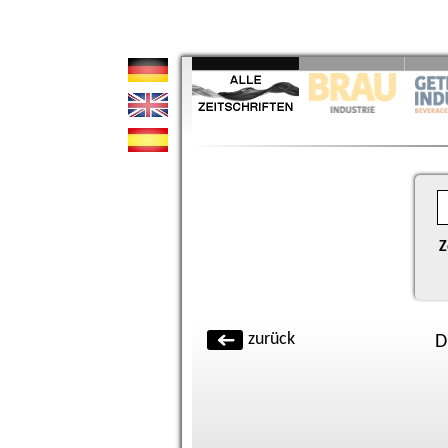
Z
zurück
D