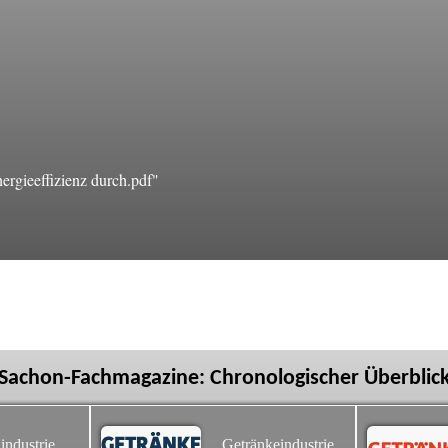
rgieeffizienz durch.pdf"
Sachon-Fachmagazine: Chronologischer Überblic
industrie
Getränkeindustrie