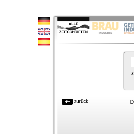
Z
zurück
D