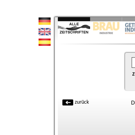
Z
zurück
D