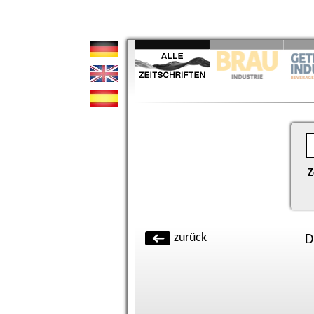
Z
zurück
D