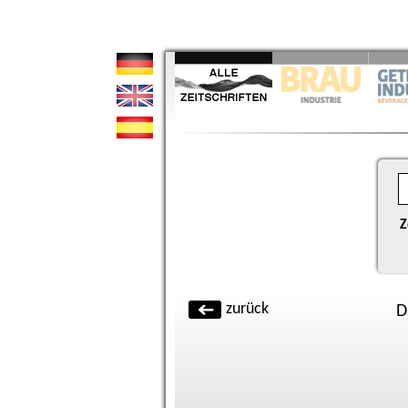
Z
zurück
D