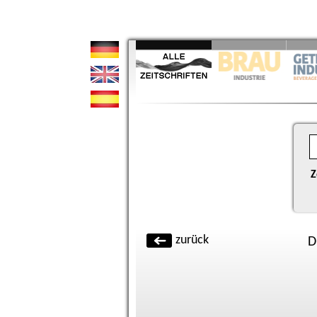
Z
zurück
D