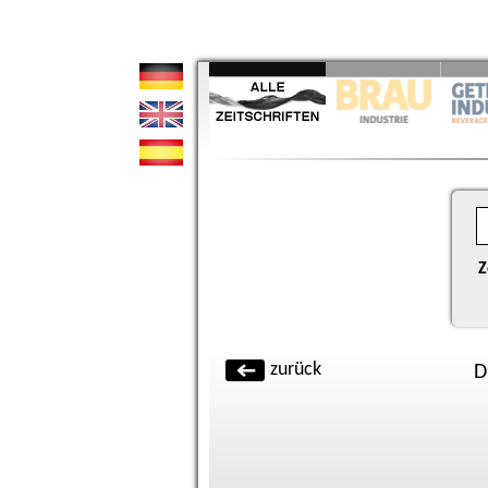
Z
zurück
D