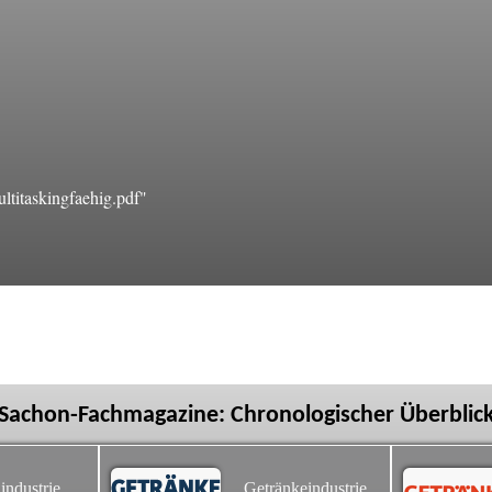
titaskingfaehig.pdf"
Sachon-Fachmagazine: Chronologischer Überblic
industrie
Getränkeindustrie