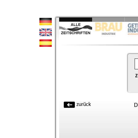
Z
zurück
D