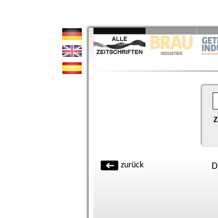
Z
zurück
D