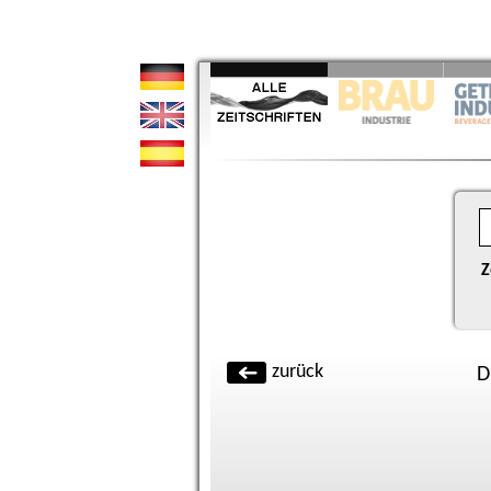
Z
zurück
D