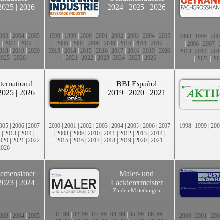
2025
|
2026
2024
|
2025
|
2026
003
|
2004
|
2005
1998
|
1999
|
2000
|
2001
|
2002
|
2003
|
2004
|
2005
1998
|
1999
|
200
0
|
2011
|
2012
|
|
2006
|
2007
|
2008
|
2009
|
2010
|
2011
|
2012
|
|
2006
|
2007
|
018
|
2019
|
2020
2013
|
2014
|
2015
|
2016
|
2017
|
2018
|
2019
|
2020
2013
|
2014
|
201
2025
|
2026
|
2021
|
2022
|
2023
|
2024
|
2025
|
2026
|
2021
|
20
ternational
BBI Español
2025
|
2026
2019
|
2020
|
2021
005
|
2006
|
2007
2000
|
2001
|
2002
|
2003
|
2004
|
2005
|
2006
|
2007
1998
|
1999
|
200
2
|
2013
|
2014
|
|
2008
|
2009
|
2010
|
2011
|
2012
|
2013
|
2014
|
020
|
2021
|
2022
2015
|
2016
|
2017
|
2018
|
2019
|
2020
|
2021
2026
emensianer
Maler- und
2023
|
2024
Lackierermeister
Zu den Mitteilungen
01_99
|
02_99
|
03_99
|
04_99
|
05_99
|
06_99
|
003
|
2004
|
2005
2000
|
2001
|
200