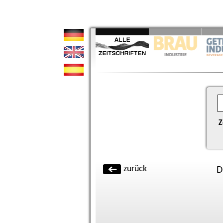
Z
zurück
D