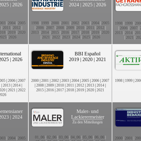
2025
|
2026
2024
|
2025
|
2026
003
|
2004
|
2005
1998
|
1999
|
2000
|
2001
|
2002
|
2003
|
2004
|
2005
1998
|
1999
|
200
0
|
2011
|
2012
|
|
2006
|
2007
|
2008
|
2009
|
2010
|
2011
|
2012
|
|
2006
|
2007
|
018
|
2019
|
2020
2013
|
2014
|
2015
|
2016
|
2017
|
2018
|
2019
|
2020
2013
|
2014
|
201
2025
|
2026
|
2021
|
2022
|
2023
|
2024
|
2025
|
2026
|
2021
|
20
ternational
BBI Español
2025
|
2026
2019
|
2020
|
2021
005
|
2006
|
2007
2000
|
2001
|
2002
|
2003
|
2004
|
2005
|
2006
|
2007
1998
|
1999
|
200
2
|
2013
|
2014
|
|
2008
|
2009
|
2010
|
2011
|
2012
|
2013
|
2014
|
020
|
2021
|
2022
2015
|
2016
|
2017
|
2018
|
2019
|
2020
|
2021
2026
emensianer
Maler- und
2023
|
2024
Lackierermeister
Zu den Mitteilungen
01_06
|
02_06
|
03_06
|
04_06
|
05_06
|
06_06
|
003
|
2004
|
2005
2000
|
2001
|
200