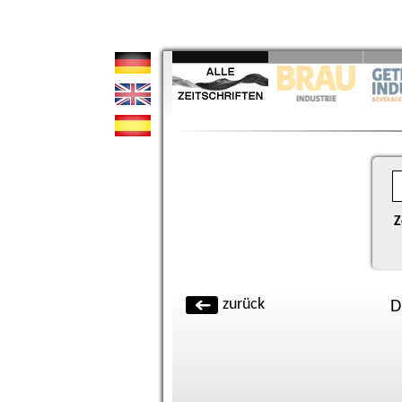
Z
zurück
D