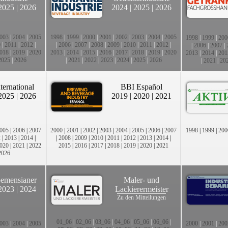
2025
|
2026
2024
|
2025
|
2026
003
|
2004
|
2005
1998
|
1999
|
2000
|
2001
|
2002
|
2003
|
2004
|
2005
1998
|
1999
|
200
0
|
2011
|
2012
|
|
2006
|
2007
|
2008
|
2009
|
2010
|
2011
|
2012
|
|
2006
|
2007
|
018
|
2019
|
2020
2013
|
2014
|
2015
|
2016
|
2017
|
2018
|
2019
|
2020
2013
|
2014
|
201
2025
|
2026
|
2021
|
2022
|
2023
|
2024
|
2025
|
2026
|
2021
|
20
ternational
BBI Español
2025
|
2026
2019
|
2020
|
2021
005
|
2006
|
2007
2000
|
2001
|
2002
|
2003
|
2004
|
2005
|
2006
|
2007
1998
|
1999
|
200
2
|
2013
|
2014
|
|
2008
|
2009
|
2010
|
2011
|
2012
|
2013
|
2014
|
020
|
2021
|
2022
2015
|
2016
|
2017
|
2018
|
2019
|
2020
|
2021
2026
emensianer
Maler- und
2023
|
2024
Lackierermeister
Zu den Mitteilungen
01_06
|
02_06
|
03_06
|
04_06
|
05_06
|
06_06
|
003
|
2004
|
2005
2000
|
2001
|
200