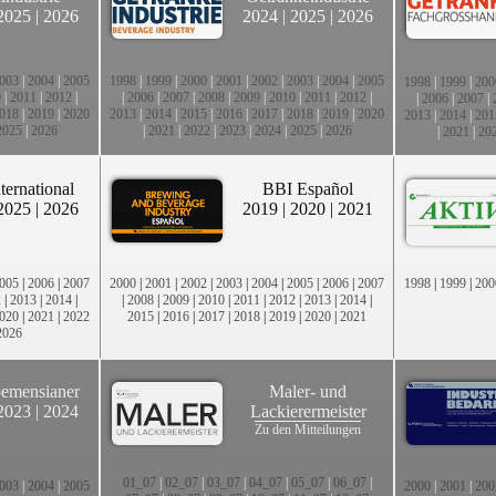
2025
|
2026
2024
|
2025
|
2026
003
|
2004
|
2005
1998
|
1999
|
2000
|
2001
|
2002
|
2003
|
2004
|
2005
1998
|
1999
|
200
0
|
2011
|
2012
|
|
2006
|
2007
|
2008
|
2009
|
2010
|
2011
|
2012
|
|
2006
|
2007
|
018
|
2019
|
2020
2013
|
2014
|
2015
|
2016
|
2017
|
2018
|
2019
|
2020
2013
|
2014
|
201
2025
|
2026
|
2021
|
2022
|
2023
|
2024
|
2025
|
2026
|
2021
|
20
ternational
BBI Español
2025
|
2026
2019
|
2020
|
2021
005
|
2006
|
2007
2000
|
2001
|
2002
|
2003
|
2004
|
2005
|
2006
|
2007
1998
|
1999
|
200
2
|
2013
|
2014
|
|
2008
|
2009
|
2010
|
2011
|
2012
|
2013
|
2014
|
020
|
2021
|
2022
2015
|
2016
|
2017
|
2018
|
2019
|
2020
|
2021
2026
emensianer
Maler- und
2023
|
2024
Lackierermeister
Zu den Mitteilungen
01_07
|
02_07
|
03_07
|
04_07
|
05_07
|
06_07
|
003
|
2004
|
2005
2000
|
2001
|
200