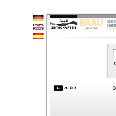
Z
zurück
D