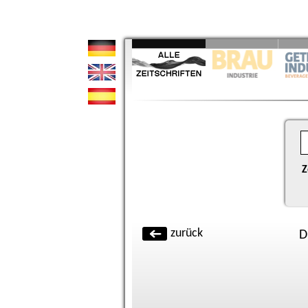
Z
zurück
D