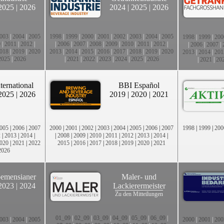
2025
|
2026
2024
|
2025
|
2026
003
|
2004
|
2005
1998
|
1999
|
2000
|
2001
|
2002
|
2003
|
2004
|
2005
1998
|
1999
|
200
0
|
2011
|
2012
|
|
2006
|
2007
|
2008
|
2009
|
2010
|
2011
|
2012
|
|
2006
|
2007
|
018
|
2019
|
2020
2013
|
2014
|
2015
|
2016
|
2017
|
2018
|
2019
|
2020
2013
|
2014
|
201
2025
|
2026
|
2021
|
2022
|
2023
|
2024
|
2025
|
2026
|
2021
|
20
ternational
BBI Español
2025
|
2026
2019
|
2020
|
2021
005
|
2006
|
2007
2000
|
2001
|
2002
|
2003
|
2004
|
2005
|
2006
|
2007
1998
|
1999
|
200
2
|
2013
|
2014
|
|
2008
|
2009
|
2010
|
2011
|
2012
|
2013
|
2014
|
020
|
2021
|
2022
2015
|
2016
|
2017
|
2018
|
2019
|
2020
|
2021
2026
emensianer
Maler- und
2023
|
2024
Lackierermeister
Zu den Mitteilungen
01_09
|
02_09
|
03_09
|
04_09
|
05_09
|
06_09
|
003
|
2004
|
2005
2000
|
2001
|
200