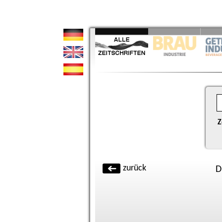
Z
zurück
D