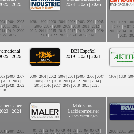
2025
|
2026
2024
|
2025
|
2026
003
|
2004
|
2005
1998
|
1999
|
2000
|
2001
|
2002
|
2003
|
2004
|
2005
1998
|
1999
|
200
0
|
2011
|
2012
|
|
2006
|
2007
|
2008
|
2009
|
2010
|
2011
|
2012
|
|
2006
|
2007
|
018
|
2019
|
2020
2013
|
2014
|
2015
|
2016
|
2017
|
2018
|
2019
|
2020
2013
|
2014
|
201
2025
|
2026
|
2021
|
2022
|
2023
|
2024
|
2025
|
2026
|
2021
|
20
ternational
BBI Español
2025
|
2026
2019
|
2020
|
2021
005
|
2006
|
2007
2000
|
2001
|
2002
|
2003
|
2004
|
2005
|
2006
|
2007
1998
|
1999
|
200
2
|
2013
|
2014
|
|
2008
|
2009
|
2010
|
2011
|
2012
|
2013
|
2014
|
020
|
2021
|
2022
2015
|
2016
|
2017
|
2018
|
2019
|
2020
|
2021
2026
emensianer
Maler- und
2023
|
2024
Lackierermeister
Zu den Mitteilungen
01_09
|
02_09
|
03_09
|
04_09
|
05_09
|
06_09
|
003
|
2004
|
2005
2000
|
2001
|
200