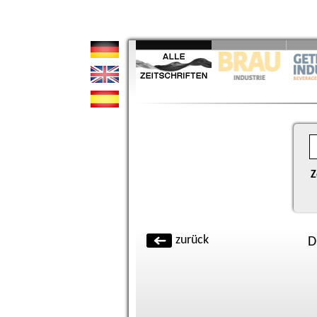
Z
zurück
D