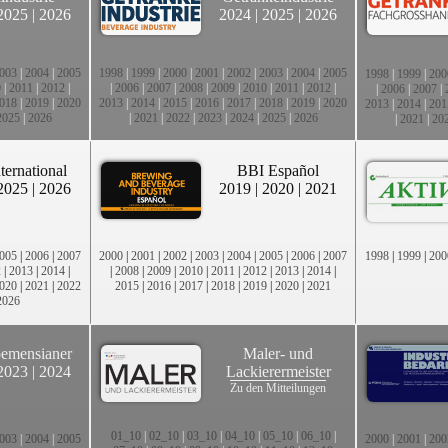
2025
|
2026
2024
|
2025
|
2026
003
|
2004
|
2005
1998
|
1999
|
2000
|
2001
|
2002
|
2003
|
2004
|
2005
1998
|
1999
|
200
0
|
2011
|
2012
|
|
2006
|
2007
|
2008
|
2009
|
2010
|
2011
|
2012
|
|
2006
|
2007
|
018
|
2019
|
2020
2013
|
2014
|
2015
|
2016
|
2017
|
2018
|
2019
|
2020
2013
|
2014
|
201
2025
|
2026
|
2021
|
2022
|
2023
|
2024
|
2025
|
2026
|
2021
|
20
ternational
BBI Español
2025
|
2026
2019
|
2020
|
2021
005
|
2006
|
2007
2000
|
2001
|
2002
|
2003
|
2004
|
2005
|
2006
|
2007
1998
|
1999
|
200
2
|
2013
|
2014
|
|
2008
|
2009
|
2010
|
2011
|
2012
|
2013
|
2014
|
020
|
2021
|
2022
2015
|
2016
|
2017
|
2018
|
2019
|
2020
|
2021
2026
emensianer
Maler- und
2023
|
2024
Lackierermeister
Zu den Mitteilungen
01_10
|
02_10
|
03_10
|
04_10
|
05_10
|
06_10
|
003
|
2004
|
2005
2000
|
2001
|
200