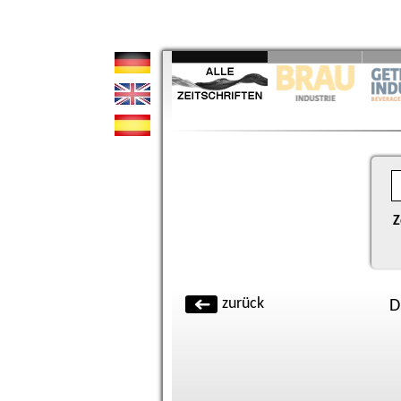
Z
zurück
D