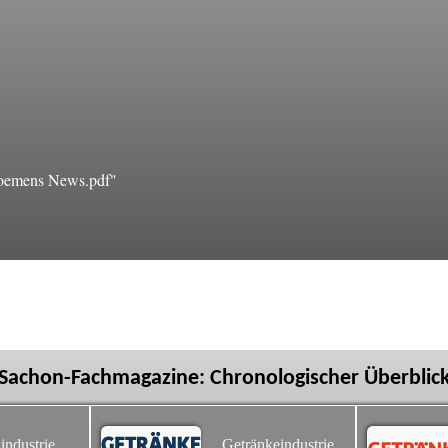
oemens News.pdf"
Sachon-Fachmagazine: Chronologischer Überblic
industrie
Getränkeindustrie