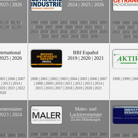
2025
|
2026
2024
|
2025
|
2026
05_19
|
06_19
|
1998
|
1999
|
2000
|
2001
|
2002
|
2003
|
2004
|
2005
1998
|
1999
|
200
11_19
|
12_19
|
2006
|
2007
|
2008
|
2009
|
2010
|
2011
|
2012
|
|
2006
|
2007
|
2013
|
2014
|
2015
|
2016
|
2017
|
2018
|
2019
|
2020
2013
|
2014
|
201
|
2021
|
2022
|
2023
|
2024
|
2025
|
2026
|
2021
|
20
ternational
BBI Español
2025
|
2026
2019
|
2020
|
2021
005
|
2006
|
2007
2000
|
2001
|
2002
|
2003
|
2004
|
2005
|
2006
|
2007
1998
|
1999
|
200
2
|
2013
|
2014
|
|
2008
|
2009
|
2010
|
2011
|
2012
|
2013
|
2014
|
020
|
2021
|
2022
2015
|
2016
|
2017
|
2018
|
2019
|
2020
|
2021
2026
emensianer
Maler- und
2023
|
2024
Lackierermeister
Zu den Mitteilungen
1998
|
1999
|
2000
|
2001
|
2002
|
2003
|
2004
|
2005
003
|
2004
|
2005
2000
|
2001
|
200