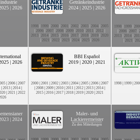
industrie
Getränkeindustrie
2025
|
2026
2024
|
2025
|
2026
1998
|
1999
|
2000
|
2001
|
2002
|
2003
|
2004
|
2005
1998
|
1999
|
200
|
2006
|
2007
|
2008
|
2009
|
2010
|
2011
|
2012
|
|
2006
|
2007
|
2013
|
2014
|
2015
|
2016
|
2017
|
2018
|
2019
|
2020
2013
|
2014
|
201
|
2021
|
2022
|
2023
|
2024
|
2025
|
2026
|
2021
|
20
ternational
BBI Español
2025
|
2026
2019
|
2020
|
2021
005
|
2006
|
2007
2000
|
2001
|
2002
|
2003
|
2004
|
2005
|
2006
|
2007
1998
|
1999
|
200
2
|
2013
|
2014
|
|
2008
|
2009
|
2010
|
2011
|
2012
|
2013
|
2014
|
020
|
2021
|
2022
2015
|
2016
|
2017
|
2018
|
2019
|
2020
|
2021
2026
emensianer
Maler- und
2023
|
2024
Lackierermeister
Zu den Mitteilungen
1998
|
1999
|
2000
|
2001
|
2002
|
2003
|
2004
|
2005