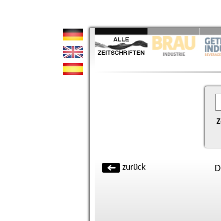
Z
zurück
D