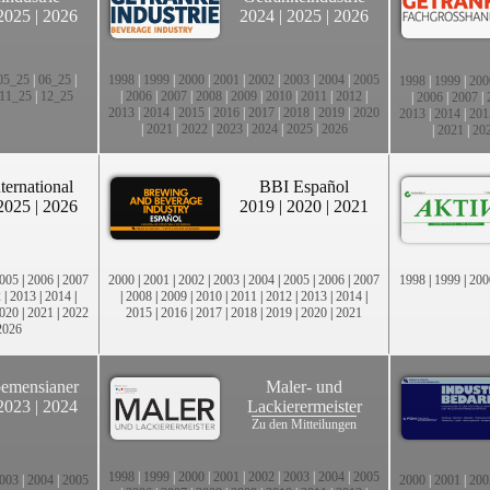
2025
|
2026
2024
|
2025
|
2026
05_25
|
06_25
|
1998
|
1999
|
2000
|
2001
|
2002
|
2003
|
2004
|
2005
1998
|
1999
|
200
11_25
|
12_25
|
2006
|
2007
|
2008
|
2009
|
2010
|
2011
|
2012
|
|
2006
|
2007
|
2013
|
2014
|
2015
|
2016
|
2017
|
2018
|
2019
|
2020
2013
|
2014
|
201
|
2021
|
2022
|
2023
|
2024
|
2025
|
2026
|
2021
|
20
ternational
BBI Español
2025
|
2026
2019
|
2020
|
2021
005
|
2006
|
2007
2000
|
2001
|
2002
|
2003
|
2004
|
2005
|
2006
|
2007
1998
|
1999
|
200
2
|
2013
|
2014
|
|
2008
|
2009
|
2010
|
2011
|
2012
|
2013
|
2014
|
020
|
2021
|
2022
2015
|
2016
|
2017
|
2018
|
2019
|
2020
|
2021
2026
emensianer
Maler- und
2023
|
2024
Lackierermeister
Zu den Mitteilungen
1998
|
1999
|
2000
|
2001
|
2002
|
2003
|
2004
|
2005
003
|
2004
|
2005
2000
|
2001
|
200