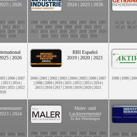
2025
|
2026
2024
|
2025
|
2026
003
|
2004
|
2005
1998
|
1999
|
2000
|
2001
|
2002
|
2003
|
2004
|
2005
01_07
|
02_07
0
|
2011
|
2012
|
|
2006
|
2007
|
2008
|
2009
|
2010
|
2011
|
2012
|
07_07
|
08_07
018
|
2019
|
2020
2013
|
2014
|
2015
|
2016
|
2017
|
2018
|
2019
|
2020
2025
|
2026
|
2021
|
2022
|
2023
|
2024
|
2025
|
2026
ternational
BBI Español
2025
|
2026
2019
|
2020
|
2021
005
|
2006
|
2007
2000
|
2001
|
2002
|
2003
|
2004
|
2005
|
2006
|
2007
1998
|
1999
|
200
2
|
2013
|
2014
|
|
2008
|
2009
|
2010
|
2011
|
2012
|
2013
|
2014
|
020
|
2021
|
2022
2015
|
2016
|
2017
|
2018
|
2019
|
2020
|
2021
2026
emensianer
Maler- und
2023
|
2024
Lackierermeister
Zu den Mitteilungen
1998
|
1999
|
2000
|
2001
|
2002
|
2003
|
2004
|
2005
003
|
2004
|
2005
2000
|
2001
|
200