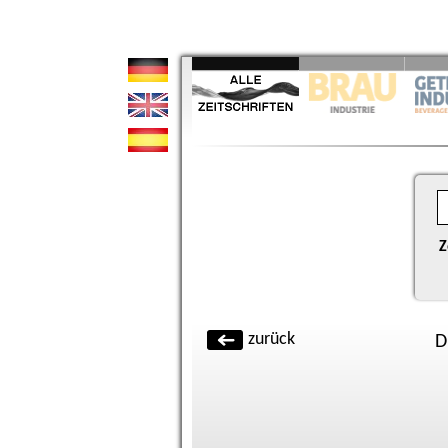
Z
zurück
D