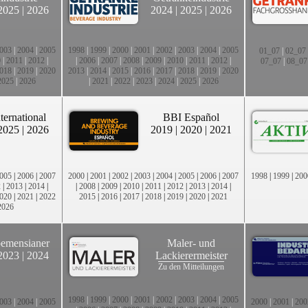
2025
|
2026
2024
|
2025
|
2026
003
|
2004
|
2005
1998
|
1999
|
2000
|
2001
|
2002
|
2003
|
2004
|
2005
01_07
|
02_07
0
|
2011
|
2012
|
|
2006
|
2007
|
2008
|
2009
|
2010
|
2011
|
2012
|
07_07
|
08_07
018
|
2019
|
2020
2013
|
2014
|
2015
|
2016
|
2017
|
2018
|
2019
|
2020
2025
|
2026
|
2021
|
2022
|
2023
|
2024
|
2025
|
2026
ternational
BBI Español
2025
|
2026
2019
|
2020
|
2021
005
|
2006
|
2007
2000
|
2001
|
2002
|
2003
|
2004
|
2005
|
2006
|
2007
1998
|
1999
|
200
2
|
2013
|
2014
|
|
2008
|
2009
|
2010
|
2011
|
2012
|
2013
|
2014
|
020
|
2021
|
2022
2015
|
2016
|
2017
|
2018
|
2019
|
2020
|
2021
2026
emensianer
Maler- und
2023
|
2024
Lackierermeister
Zu den Mitteilungen
1998
|
1999
|
2000
|
2001
|
2002
|
2003
|
2004
|
2005
003
|
2004
|
2005
2000
|
2001
|
200