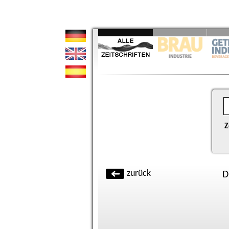
Z
zurück
D