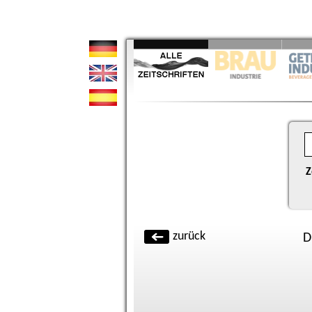
Z
zurück
D