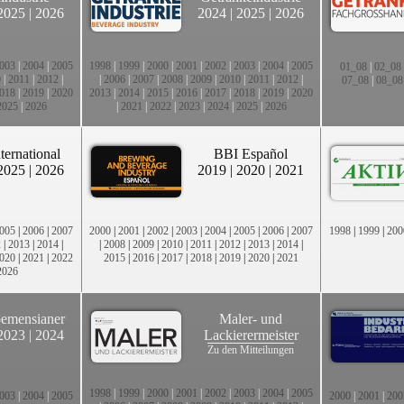
2025
|
2026
2024
|
2025
|
2026
003
|
2004
|
2005
1998
|
1999
|
2000
|
2001
|
2002
|
2003
|
2004
|
2005
01_08
|
02_08
0
|
2011
|
2012
|
|
2006
|
2007
|
2008
|
2009
|
2010
|
2011
|
2012
|
07_08
|
08_08
018
|
2019
|
2020
2013
|
2014
|
2015
|
2016
|
2017
|
2018
|
2019
|
2020
2025
|
2026
|
2021
|
2022
|
2023
|
2024
|
2025
|
2026
ternational
BBI Español
2025
|
2026
2019
|
2020
|
2021
005
|
2006
|
2007
2000
|
2001
|
2002
|
2003
|
2004
|
2005
|
2006
|
2007
1998
|
1999
|
200
2
|
2013
|
2014
|
|
2008
|
2009
|
2010
|
2011
|
2012
|
2013
|
2014
|
020
|
2021
|
2022
2015
|
2016
|
2017
|
2018
|
2019
|
2020
|
2021
2026
emensianer
Maler- und
2023
|
2024
Lackierermeister
Zu den Mitteilungen
1998
|
1999
|
2000
|
2001
|
2002
|
2003
|
2004
|
2005
003
|
2004
|
2005
2000
|
2001
|
200