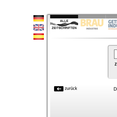
Z
zurück
D