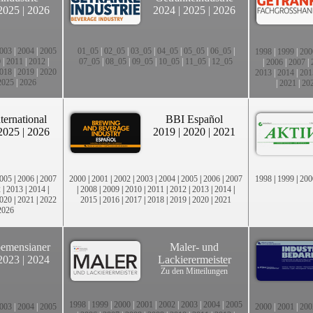
2025
|
2026
2024
|
2025
|
2026
003
|
2004
|
2005
01_05
|
02_05
|
03_05
|
04_05
|
05_05
|
06_05
|
1998
|
1999
|
200
0
|
2011
|
2012
|
07_05
|
08_05
|
09_05
|
10_05
|
11_05
|
12_05
|
2006
|
2007
|
018
|
2019
|
2020
2013
|
2014
|
201
2025
|
2026
|
2021
|
20
ternational
BBI Español
2025
|
2026
2019
|
2020
|
2021
005
|
2006
|
2007
2000
|
2001
|
2002
|
2003
|
2004
|
2005
|
2006
|
2007
1998
|
1999
|
200
2
|
2013
|
2014
|
|
2008
|
2009
|
2010
|
2011
|
2012
|
2013
|
2014
|
020
|
2021
|
2022
2015
|
2016
|
2017
|
2018
|
2019
|
2020
|
2021
2026
emensianer
Maler- und
2023
|
2024
Lackierermeister
Zu den Mitteilungen
1998
|
1999
|
2000
|
2001
|
2002
|
2003
|
2004
|
2005
003
|
2004
|
2005
2000
|
2001
|
200