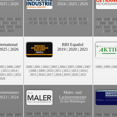
2025
|
2026
2024
|
2025
|
2026
003
|
2004
|
2005
01_05
|
02_05
|
03_05
|
04_05
|
05_05
|
06_05
|
1998
|
1999
|
200
0
|
2011
|
2012
|
07_05
|
08_05
|
09_05
|
10_05
|
11_05
|
12_05
|
2006
|
2007
|
018
|
2019
|
2020
2013
|
2014
|
201
2025
|
2026
|
2021
|
20
ternational
BBI Español
2025
|
2026
2019
|
2020
|
2021
005
|
2006
|
2007
2000
|
2001
|
2002
|
2003
|
2004
|
2005
|
2006
|
2007
1998
|
1999
|
200
2
|
2013
|
2014
|
|
2008
|
2009
|
2010
|
2011
|
2012
|
2013
|
2014
|
020
|
2021
|
2022
2015
|
2016
|
2017
|
2018
|
2019
|
2020
|
2021
2026
emensianer
Maler- und
2023
|
2024
Lackierermeister
Zu den Mitteilungen
1998
|
1999
|
2000
|
2001
|
2002
|
2003
|
2004
|
2005
003
|
2004
|
2005
2000
|
2001
|
200