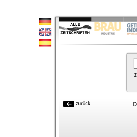
Z
zurück
D