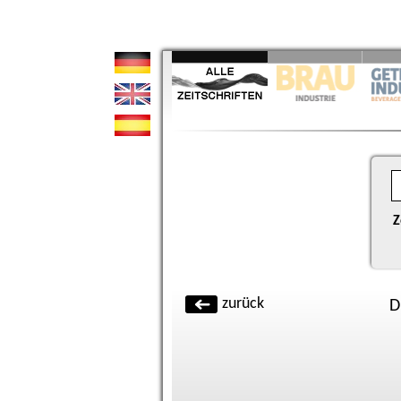
Z
zurück
D