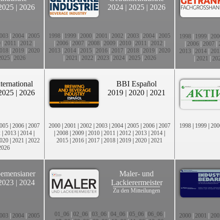
2025
|
2026
2024
|
2025
|
2026
003
|
2004
|
2005
1998
|
1999
|
2000
|
2001
|
2002
|
2003
|
2004
|
2005
1998
|
1999
|
200
0
|
2011
|
2012
|
|
2006
|
2007
|
2008
|
2009
|
2010
|
2011
|
2012
|
|
2006
|
2007
|
018
|
2019
|
2020
2013
|
2014
|
2015
|
2016
|
2017
|
2018
|
2019
|
2020
2013
|
2014
|
201
2025
|
2026
|
2021
|
2022
|
2023
|
2024
|
2025
|
2026
|
2021
|
20
ternational
BBI Español
2025
|
2026
2019
|
2020
|
2021
005
|
2006
|
2007
2000
|
2001
|
2002
|
2003
|
2004
|
2005
|
2006
|
2007
1998
|
1999
|
200
2
|
2013
|
2014
|
|
2008
|
2009
|
2010
|
2011
|
2012
|
2013
|
2014
|
020
|
2021
|
2022
2015
|
2016
|
2017
|
2018
|
2019
|
2020
|
2021
2026
emensianer
Maler- und
2023
|
2024
Lackierermeister
Zu den Mitteilungen
01_06
|
02_06
|
03_06
|
04_06
|
05_06
|
06_06
|
003
|
2004
|
2005
2000
|
2001
|
200