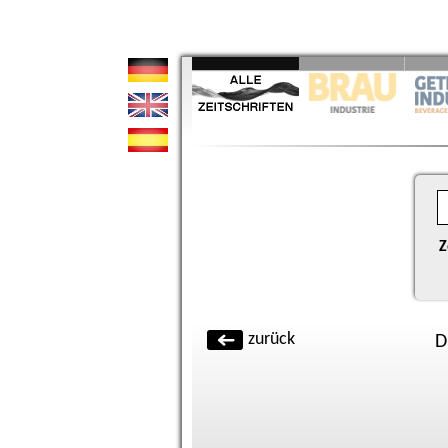
Z
zurück
D