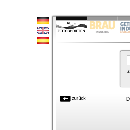
Z
zurück
D