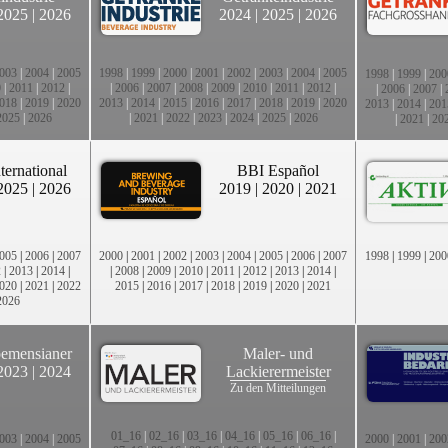
2025
|
2026
2024
|
2025
|
2026
003
|
2004
|
2005
1998
|
1999
|
2000
|
2001
|
2002
|
2003
|
2004
|
2005
1998
|
1999
|
200
0
|
2011
|
2012
|
|
2006
|
2007
|
2008
|
2009
|
2010
|
2011
|
2012
|
|
2006
|
2007
|
018
|
2019
|
2020
2013
|
2014
|
2015
|
2016
|
2017
|
2018
|
2019
|
2020
2013
|
2014
|
201
2025
|
2026
|
2021
|
2022
|
2023
|
2024
|
2025
|
2026
|
2021
|
20
ternational
BBI Español
2025
|
2026
2019
|
2020
|
2021
005
|
2006
|
2007
2000
|
2001
|
2002
|
2003
|
2004
|
2005
|
2006
|
2007
1998
|
1999
|
200
2
|
2013
|
2014
|
|
2008
|
2009
|
2010
|
2011
|
2012
|
2013
|
2014
|
020
|
2021
|
2022
2015
|
2016
|
2017
|
2018
|
2019
|
2020
|
2021
2026
emensianer
Maler- und
2023
|
2024
Lackierermeister
Zu den Mitteilungen
01_16
|
02_16
|
03_16
|
04_16
|
05_16
|
06_16
|
003
|
2004
|
2005
2000
|
2001
|
200