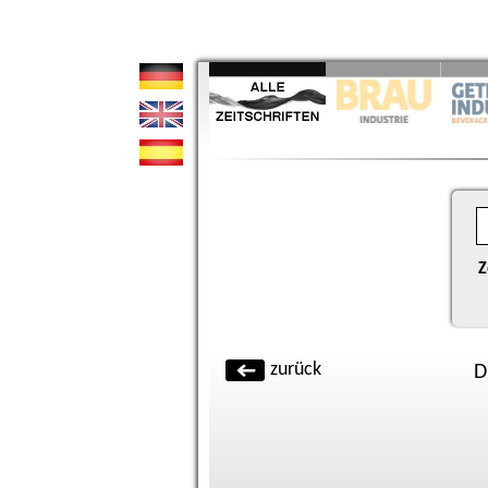
Z
zurück
D