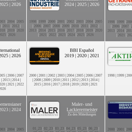
2025
|
2026
2024
|
2025
|
2026
003
|
2004
|
2005
1998
|
1999
|
2000
|
2001
|
2002
|
2003
|
2004
|
2005
1998
|
1999
|
200
0
|
2011
|
2012
|
|
2006
|
2007
|
2008
|
2009
|
2010
|
2011
|
2012
|
|
2006
|
2007
|
018
|
2019
|
2020
2013
|
2014
|
2015
|
2016
|
2017
|
2018
|
2019
|
2020
2013
|
2014
|
201
2025
|
2026
|
2021
|
2022
|
2023
|
2024
|
2025
|
2026
|
2021
|
20
ternational
BBI Español
2025
|
2026
2019
|
2020
|
2021
005
|
2006
|
2007
2000
|
2001
|
2002
|
2003
|
2004
|
2005
|
2006
|
2007
1998
|
1999
|
200
2
|
2013
|
2014
|
|
2008
|
2009
|
2010
|
2011
|
2012
|
2013
|
2014
|
020
|
2021
|
2022
2015
|
2016
|
2017
|
2018
|
2019
|
2020
|
2021
2026
emensianer
Maler- und
2023
|
2024
Lackierermeister
Zu den Mitteilungen
01_23
|
02_23
|
03_23
|
04_23
|
05_23
|
06_23
|
003
|
2004
|
2005
2000
|
2001
|
200