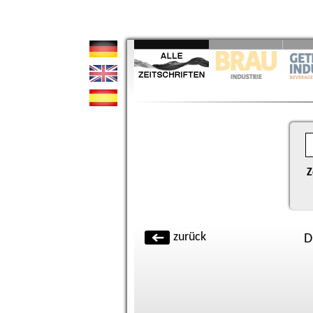
Z
zurück
D