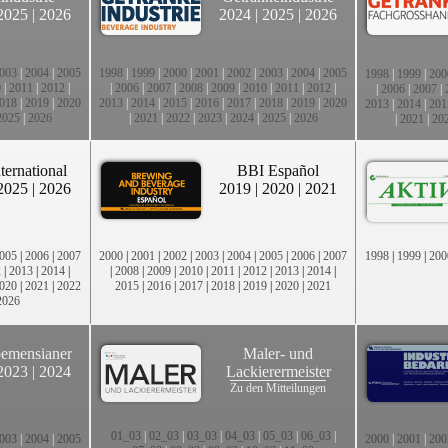
2025
|
2026
2024
|
2025
|
2026
003
|
2004
|
2005
1998
|
1999
|
2000
|
2001
|
2002
|
2003
|
2004
|
2005
1998
|
1999
|
200
0
|
2011
|
2012
|
|
2006
|
2007
|
2008
|
2009
|
2010
|
2011
|
2012
|
|
2006
|
2007
|
018
|
2019
|
2020
2013
|
2014
|
2015
|
2016
|
2017
|
2018
|
2019
|
2020
2013
|
2014
|
201
2025
|
2026
|
2021
|
2022
|
2023
|
2024
|
2025
|
2026
|
2021
|
20
ternational
BBI Español
2025
|
2026
2019
|
2020
|
2021
005
|
2006
|
2007
2000
|
2001
|
2002
|
2003
|
2004
|
2005
|
2006
|
2007
1998
|
1999
|
200
2
|
2013
|
2014
|
|
2008
|
2009
|
2010
|
2011
|
2012
|
2013
|
2014
|
020
|
2021
|
2022
2015
|
2016
|
2017
|
2018
|
2019
|
2020
|
2021
2026
emensianer
Maler- und
2023
|
2024
Lackierermeister
Zu den Mitteilungen
01_03
|
02_03
|
03_03
|
04_03
|
05_03
|
06_03
|
003
|
2004
|
2005
2000
|
2001
|
200